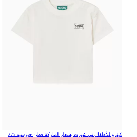
كينزو للأطفال
تي شيرت بشعار الماركة قطن جيرسيه
275