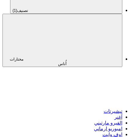
تصنيف
(1)
مختارات
أُناس
تيشيرتات
آغنر
الفيرو مارتيني
امبوريو ارماني
اوف وايت