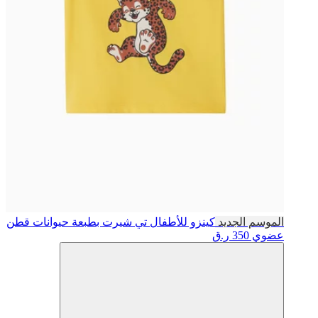
الموسم الجديد
كينزو للأطفال
تي شيرت بطبعة حيوانات قطن
عضوي
350 ر.ق