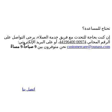
تحتاج للمساعدة؟
إن كنت بحاجة للتحدث مع فريق خدمة العملاء، يرجى التواصل على
الرقم المجاني
00974 44196400
، أو على البريد الإلكتروني:
customercare@ounass.com
نحن متوفرون بين
9 صباحاً-9 مساءً
اتصل بنا