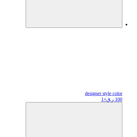
designer
style color
100 ر.ق
+1