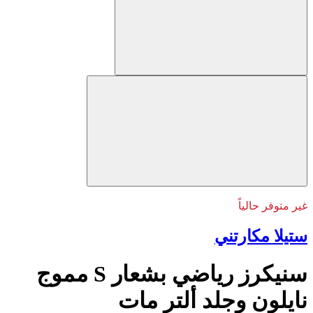
غير متوفر حالياً
ستيلا مكارتني
سنيكرز رياضي بشعار S مموج
نايلون وجلد ألتر مات