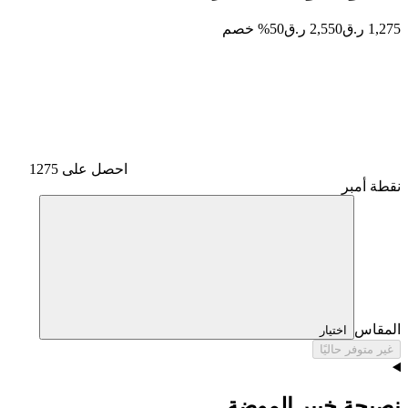
1,275 ر.ق
2,550 ر.ق
50% خصم
احصل على 1275
نقطة أمبر
المقاس
اختيار
غير متوفر حاليًا
نصيحة خبير الموضة