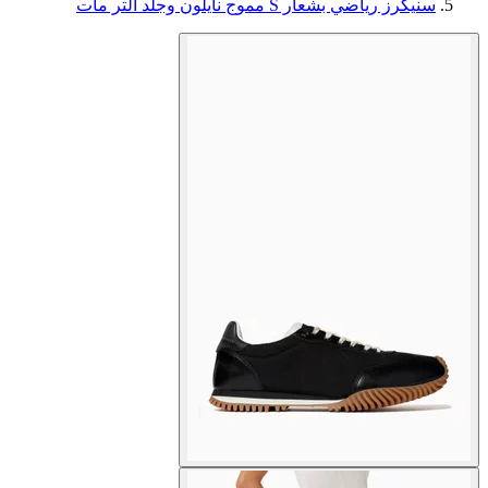
سنيكرز رياضي بشعار S مموج نايلون وجلد ألتر مات